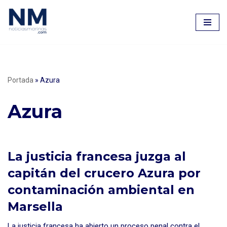
Saltar
al
contenido
Portada
»
Azura
Azura
La justicia francesa juzga al
capitán del crucero Azura por
contaminación ambiental en
Marsella
La justicia francesa ha abierto un proceso penal contra el