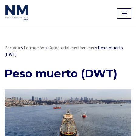
Saltar
al
contenido
Portada
»
Formación
»
Características técnicas
»
Peso muerto
(DWT)
Peso muerto (DWT)