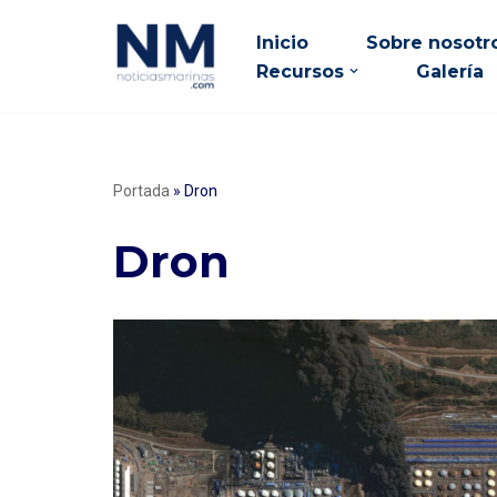
Inicio
Sobre nosotr
Saltar
Recursos
Galería
al
contenido
Portada
»
Dron
Dron