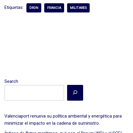
dI
b
p
Etiquetas:
DRON
FRANCIA
MILITARES
n
o
ar
o
tir
k
Search
Valenciaport renueva su política ambiental y energética para
minimizar el impacto en la cadena de suministro.