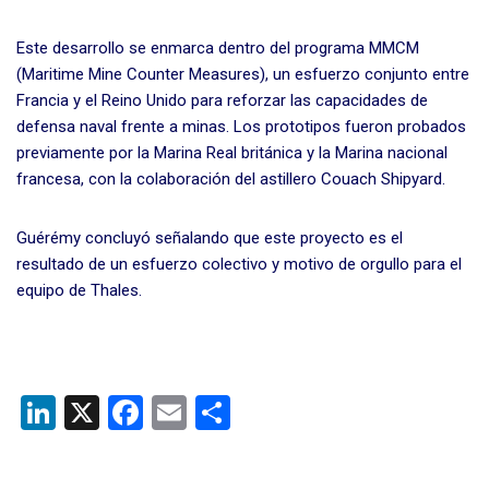
Este desarrollo se enmarca dentro del programa MMCM
(Maritime Mine Counter Measures), un esfuerzo conjunto entre
Francia y el Reino Unido para reforzar las capacidades de
defensa naval frente a minas. Los prototipos fueron probados
previamente por la Marina Real británica y la Marina nacional
francesa, con la colaboración del astillero Couach Shipyard.
Guérémy concluyó señalando que este proyecto es el
resultado de un esfuerzo colectivo y motivo de orgullo para el
equipo de Thales.
Li
X
F
E
C
n
a
m
o
ke
ce
ail
m