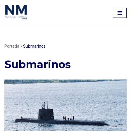
Saltar
al
contenido
Portada
»
Submarinos
Submarinos