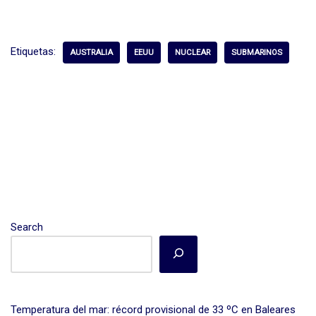
n
a
m
o
ke
ce
ail
m
dI
b
p
Etiquetas:
AUSTRALIA
EEUU
NUCLEAR
SUBMARINOS
n
o
ar
o
tir
k
Search
Temperatura del mar: récord provisional de 33 ºC en Baleares