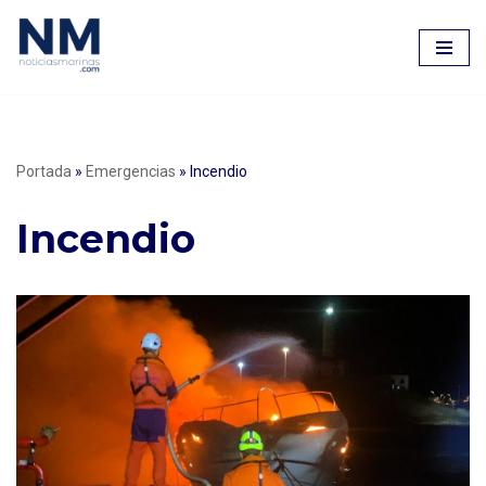
Saltar
al
contenido
Portada
»
Emergencias
»
Incendio
Incendio