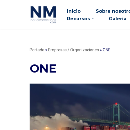
Inicio
Sobre nosotr
Saltar
Recursos
Galería
al
contenido
Portada
»
Empresas / Organizaciones
»
ONE
ONE