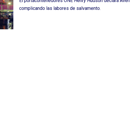
El portacontenedores ONE Henry Hudson declara Avería
complicando las labores de salvamento.