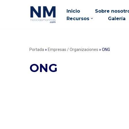
Inicio
Sobre nosotr
Saltar
Recursos
Galería
al
contenido
Portada
»
Empresas / Organizaciones
»
ONG
ONG