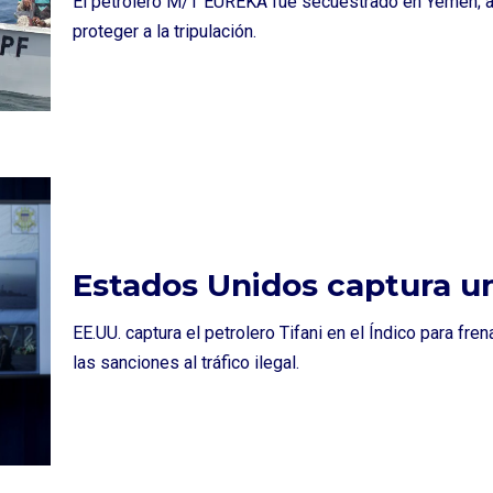
El petrolero M/T EUREKA fue secuestrado en Yemen; au
proteger a la tripulación.
Estados Unidos captura un
EE.UU. captura el petrolero Tifani en el Índico para fren
las sanciones al tráfico ilegal.