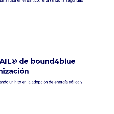
sma rusa en el Báltico, reforzando la seguridad
SAIL® de bound4blue
nización
ndo un hito en la adopción de energía eólica y