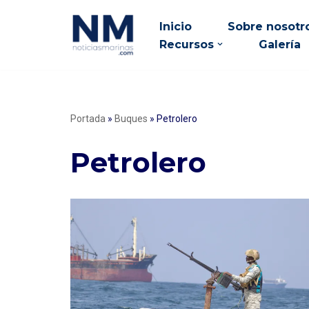
Inicio
Sobre nosotr
Saltar
Recursos
Galería
al
contenido
Portada
»
Buques
»
Petrolero
Petrolero