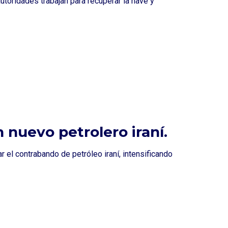
toridades trabajan para recuperar la nave y
 nuevo petrolero iraní.
ar el contrabando de petróleo iraní, intensificando