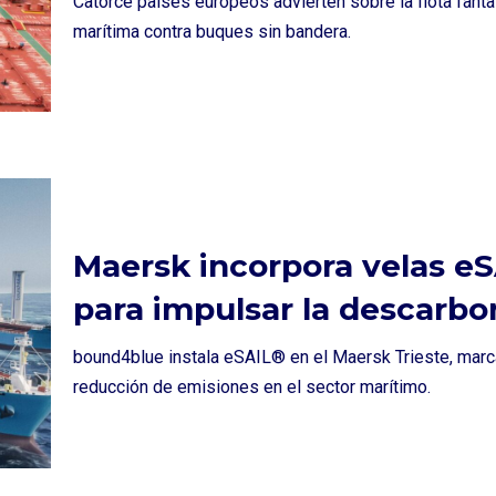
Catorce países europeos advierten sobre la flota fanta
marítima contra buques sin bandera.
Maersk incorpora velas e
para impulsar la descarbo
bound4blue instala eSAIL® en el Maersk Trieste, marca
reducción de emisiones en el sector marítimo.