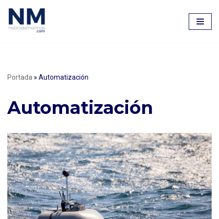
Saltar
al
contenido
Portada
»
Automatización
Automatización