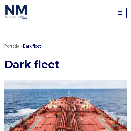
Saltar
al
contenido
Portada
»
Dark fleet
Dark fleet