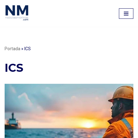
Saltar
al
contenido
Portada
»
ICS
ICS