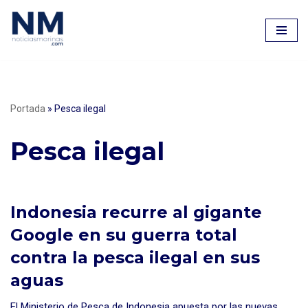
Saltar
al
contenido
Portada
»
Pesca ilegal
Pesca ilegal
Indonesia recurre al gigante
Google en su guerra total
contra la pesca ilegal en sus
aguas
El Ministerio de Pesca de Indonesia apuesta por las nuevas