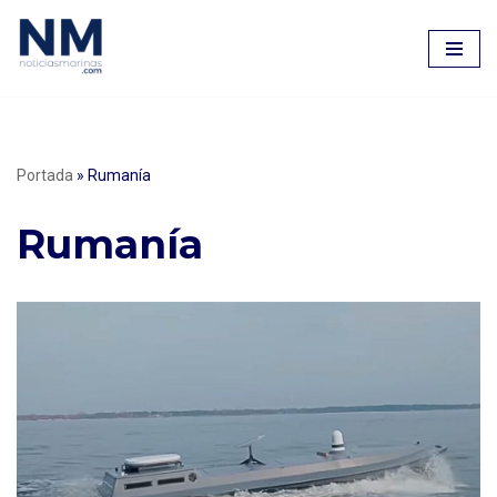
Saltar
al
contenido
Portada
»
Rumanía
Rumanía