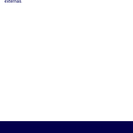
externas.
Neve
| Funciona gracias a
WordPress