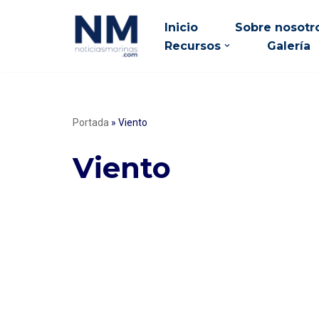
Inicio
Sobre nosotr
Saltar
Recursos
Galería
al
contenido
Portada
»
Viento
Viento