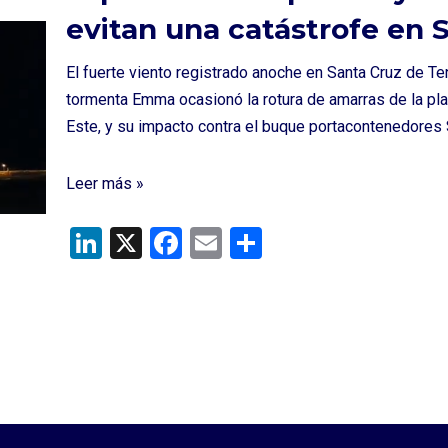
evitan una catástrofe en 
El fuerte viento registrado anoche en Santa Cruz de Te
tormenta Emma ocasionó la rotura de amarras de la pla
Este, y su impacto contra el buque portacontenedores 
Leer más »
Li
X
F
E
C
n
a
m
o
ke
ce
ail
m
dI
b
p
n
o
ar
o
tir
k