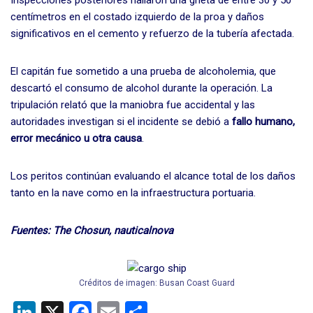
Inspecciones posteriores hallaron una grieta de entre 30 y 50
centímetros en el costado izquierdo de la proa y daños
significativos en el cemento y refuerzo de la tubería afectada.
El capitán fue sometido a una prueba de alcoholemia, que
descartó el consumo de alcohol durante la operación. La
tripulación relató que la maniobra fue accidental y las
autoridades investigan si el incidente se debió a
fallo humano,
error mecánico u otra causa
.
Los peritos continúan evaluando el alcance total de los daños
tanto en la nave como en la infraestructura portuaria.
Fuentes: The Chosun, nauticalnova
Créditos de imagen: Busan Coast Guard
Li
X
F
E
C