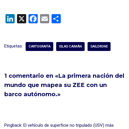
Li
X
F
E
C
n
a
m
o
ke
ce
ail
m
dI
b
p
Etiquetas:
CARTOGRAFÍA
ISLAS CAIMÁN
SAILDRONE
n
o
ar
o
tir
k
1 comentario en «La primera nación del
mundo que mapea su ZEE con un
barco autónomo.»
Pingback:
El vehículo de superficie no tripulado (USV) más