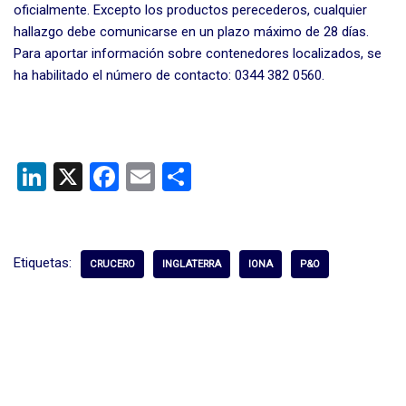
oficialmente. Excepto los productos perecederos, cualquier
hallazgo debe comunicarse en un plazo máximo de 28 días.
Para aportar información sobre contenedores localizados, se
ha habilitado el número de contacto: 0344 382 0560.
Li
X
F
E
C
n
a
m
o
ke
ce
ail
m
dI
b
p
Etiquetas:
CRUCERO
INGLATERRA
IONA
P&O
n
o
ar
o
tir
k