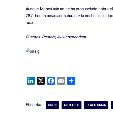
Aunque Moscú aún no se ha pronunciado sobre el 
287 drones ucranianos durante la noche, incluidos 
rusa.
Fuentes: Reuters, kyivindependent
Li
X
F
E
C
n
a
m
o
ke
ce
ail
m
dI
b
p
Etiquetas:
DRON
MILITARES
PLATAFORMA