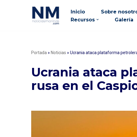
Inicio
Sobre nosotr
Saltar
Recursos
Galería
al
contenido
Portada
»
Noticias
»
Ucrania ataca plataforma petrolera
Ucrania ataca pl
rusa en el Caspi