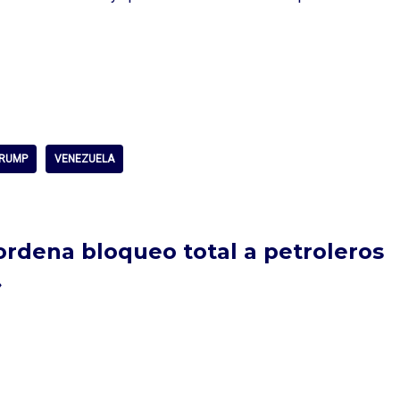
RUMP
VENEZUELA
rdena bloqueo total a petroleros
»