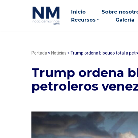
Inicio
Sobre nosotr
Saltar
Recursos
Galería
al
contenido
Portada
»
Noticias
»
Trump ordena bloqueo total a pet
Trump ordena bl
petroleros vene