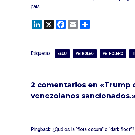
país.
Li
X
F
E
C
n
a
m
o
ke
ce
ail
m
dI
b
p
Etiquetas:
EEUU
PETRÓLEO
PETROLERO
T
n
o
ar
o
tir
k
2 comentarios en «Trump o
venezolanos sancionados.
Pingback:
¿Qué es la “flota oscura” o “dark fleet”?