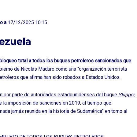
o a
17/12/2025 10:15
ezuela
 bloqueo total a todos los buques petroleros sancionados que
gobierno de Nicolás Maduro como una “organización terrorista
petroleros que afirma han sido robados a Estados Unidos.
ión por parte de autoridades estadounidenses del buque
Skipper
,
e la imposición de sanciones en 2019, al tiempo que
ada jamás reunida en la historia de Sudamérica” en torno al
Y COMPLETO DE TODOS LOS BUQUES PETROLEROS