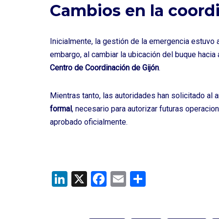
Cambios en la coordi
Inicialmente, la gestión de la emergencia estuvo 
embargo, al cambiar la ubicación del buque hacia
Centro de Coordinación de Gijón
.
Mientras tanto, las autoridades han solicitado al 
formal
, necesario para autorizar futuras operacio
aprobado oficialmente.
Li
X
F
E
C
n
a
m
o
ke
ce
ail
m