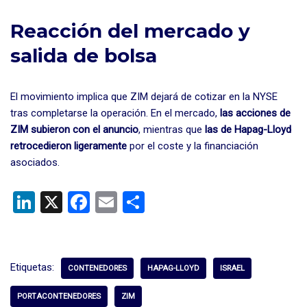
Reacción del mercado y
salida de bolsa
El movimiento implica que ZIM dejará de cotizar en la NYSE
tras completarse la operación. En el mercado,
las acciones de
ZIM subieron con el anuncio
, mientras que
las de Hapag-Lloyd
retrocedieron ligeramente
por el coste y la financiación
asociados.
Li
X
F
E
C
n
a
m
o
ke
ce
ail
m
dI
b
p
Etiquetas:
CONTENEDORES
HAPAG-LLOYD
ISRAEL
n
o
ar
PORTACONTENEDORES
ZIM