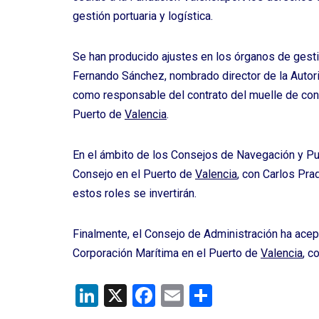
gestión portuaria y logística.
Se han producido ajustes en los órganos de gesti
Fernando Sánchez, nombrado director de la Autor
como responsable del contrato del muelle de cont
Puerto de
Valencia
.
En el ámbito de los Consejos de Navegación y Pu
Consejo en el Puerto de
Valencia
, con Carlos Pr
estos roles se invertirán.
Finalmente, el Consejo de Administración ha acep
Corporación Marítima en el Puerto de
Valencia
, c
Li
X
F
E
C
n
a
m
o