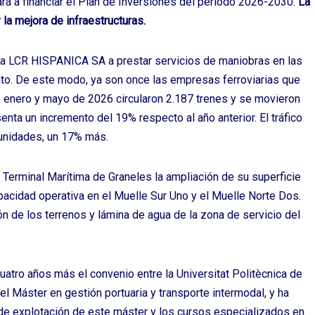
á a financiar el Plan de Inversiones del periodo 2026-2030.
La
la mejora de infraestructuras.
esa LCR HISPANICA SA a prestar servicios de maniobras en las
to. De este modo, ya son once las empresas ferroviarias que
re enero y mayo de 2026 circularon 2.187 trenes y se movieron
nta un incremento del 19% respecto al año anterior. El tráfico
 unidades, un 17% más.
a Terminal Marítima de Graneles la ampliación de su superficie
acidad operativa en el Muelle Sur Uno y el Muelle Norte Dos.
n de los terrenos y lámina de agua de la zona de servicio del
cuatro años más el convenio entre la Universitat Politècnica de
el Máster en gestión portuaria y transporte intermodal, y ha
 de explotación de este máster y los cursos especializados en