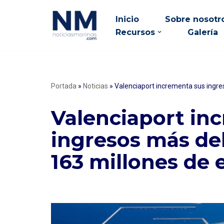
Inicio
Sobre nosotr
Saltar
Recursos
Galería
al
contenido
Portada
»
Noticias
»
Valenciaport incrementa sus ingre
Valenciaport in
ingresos más de
163 millones de 