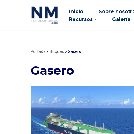
Inicio
Sobre nosotr
Saltar
Recursos
Galería
al
contenido
Portada
»
Buques
»
Gasero
Gasero