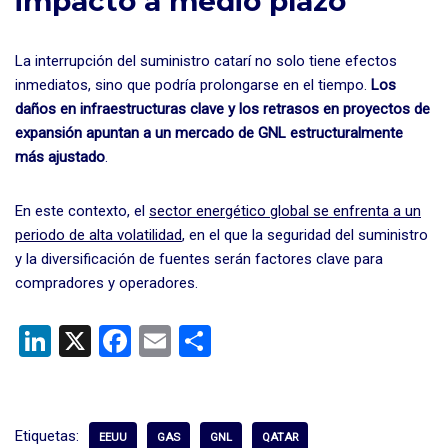
impacto a medio plazo
La interrupción del suministro catarí no solo tiene efectos
inmediatos, sino que podría prolongarse en el tiempo.
Los
daños en infraestructuras clave y los retrasos en proyectos de
expansión apuntan a un mercado de GNL estructuralmente
más ajustado
.
En este contexto, el
sector energético global se enfrenta a un
periodo de alta volatilidad
, en el que la seguridad del suministro
y la diversificación de fuentes serán factores clave para
compradores y operadores.
Li
X
F
E
C
n
a
m
o
ke
ce
ail
m
dI
b
p
Etiquetas:
EEUU
GAS
GNL
QATAR