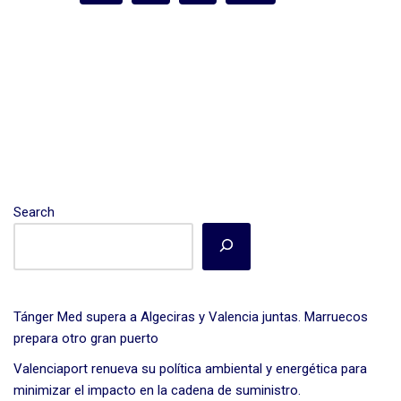
n
o
ar
o
tir
k
Search
Tánger Med supera a Algeciras y Valencia juntas. Marruecos
prepara otro gran puerto
Valenciaport renueva su política ambiental y energética para
minimizar el impacto en la cadena de suministro.