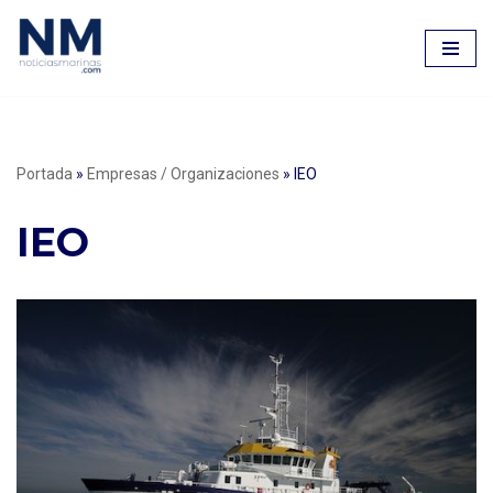
Saltar
al
contenido
Portada
»
Empresas / Organizaciones
»
IEO
IEO