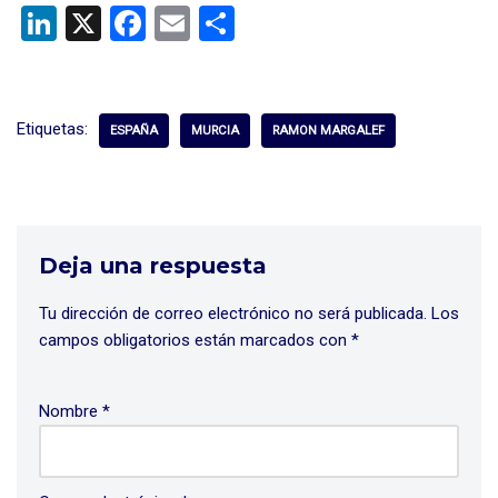
Li
X
F
E
C
n
a
m
o
ke
ce
ail
m
dI
b
p
Etiquetas:
ESPAÑA
MURCIA
RAMON MARGALEF
n
o
ar
o
tir
k
Deja una respuesta
Tu dirección de correo electrónico no será publicada.
Los
campos obligatorios están marcados con
*
Nombre
*