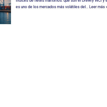
Índices de fletes marítimos: qué son el Drewry WCI y 
es uno de los mercados más volátiles del…
Leer más 