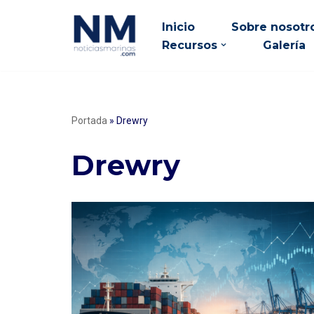
Inicio
Sobre nosotr
Saltar
Recursos
Galería
al
contenido
Portada
»
Drewry
Drewry