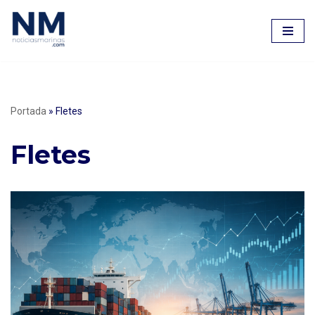
Saltar
al
contenido
Portada
»
Fletes
Fletes