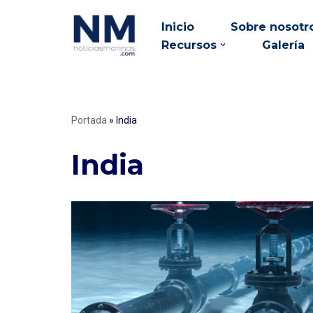
Inicio
Sobre nosotr
Saltar
Recursos
Galería
al
contenido
Portada
»
India
India