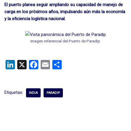
El puerto planea seguir ampliando su capacidad de manejo de
carga en los próximos años, impulsando aún más la economía
y la eficiencia logística nacional.
Imagen referencial del Puerto de Paradip.
Li
X
F
E
C
n
a
m
o
ke
ce
ail
m
dI
b
p
Etiquetas:
INDIA
PARADIP
n
o
ar
o
tir
k