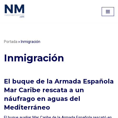
Saltar
al
contenido
Portada
»
Inmigración
Inmigración
El buque de la Armada Española
Mar Caribe rescata a un
náufrago en aguas del
Mediterráneo
El buque auxiliar Mar Caribe de la Armada Española rescató en