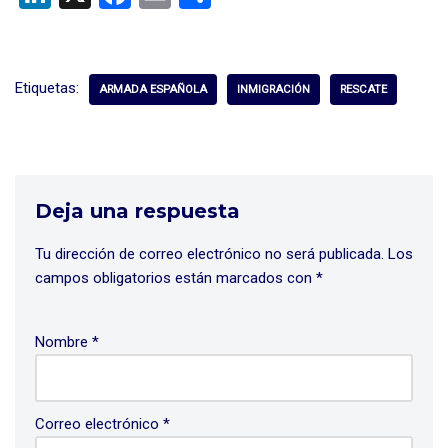
n
a
m
o
ke
ce
ail
m
dI
b
p
Etiquetas:
ARMADA ESPAÑOLA
INMIGRACIÓN
RESCATE
n
o
ar
o
tir
k
Deja una respuesta
Tu dirección de correo electrónico no será publicada.
Los
campos obligatorios están marcados con
*
Nombre
*
Correo electrónico
*