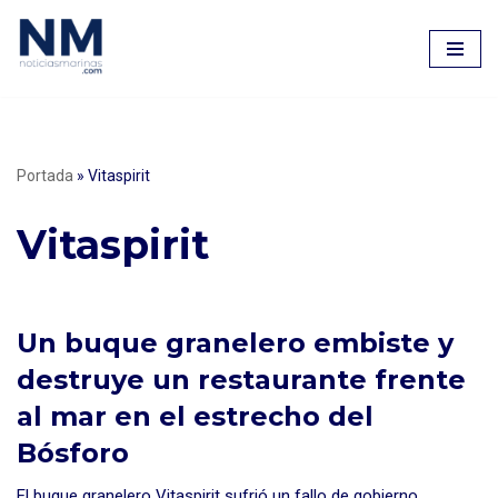
Saltar
al
contenido
Portada
»
Vitaspirit
Vitaspirit
Un buque granelero embiste y
destruye un restaurante frente
al mar en el estrecho del
Bósforo
El buque granelero Vitaspirit sufrió un fallo de gobierno