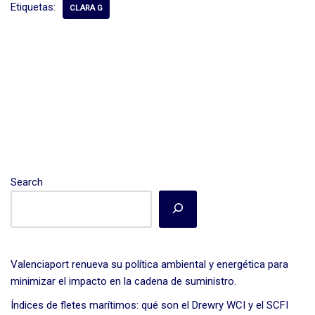
dI
b
p
Etiquetas:
CLARA G
n
o
ar
o
tir
k
Search
Valenciaport renueva su política ambiental y energética para
minimizar el impacto en la cadena de suministro.
Índices de fletes marítimos: qué son el Drewry WCI y el SCFI