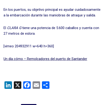
En los puertos, su objetivo principal es ayudar cuidadosamente
a la embarcación durante las maniobras de atraque y salida.
El
CLARA G
tiene una potencia de 5.600 caballos y cuenta con
27 metros de eslora.
[vimeo 204932911 w=640 h=360]
Un día cómo – Remolcadores del puerto de Santander
Li
X
F
E
C
n
a
m
o
ke
ce
ail
m