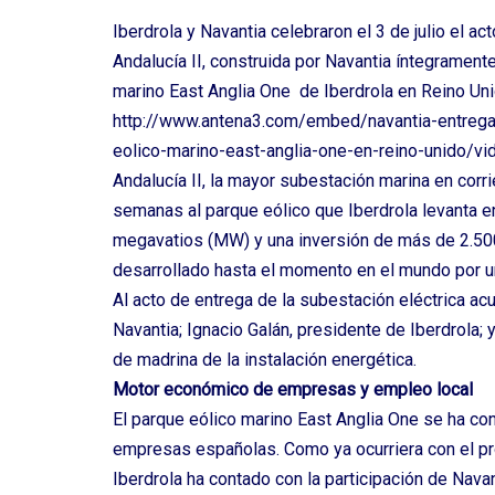
Iberdrola y Navantia celebraron el 3 de julio el a
Andalucía II, construida por Navantia íntegramente
marino East Anglia One de Iberdrola en Reino Uni
http://www.antena3.com/embed/navantia-entrega-a
eolico-marino-east-anglia-one-en-reino-unid
Andalucía II, la mayor subestación marina en corri
semanas al parque eólico que Iberdrola levanta e
megavatios (MW) y una inversión de más de 2.500
desarrollado hasta el momento en el mundo por 
Al acto de entrega de la subestación eléctrica a
Navantia; Ignacio Galán, presidente de Iberdrola; 
de madrina de la instalación energética.
Motor económico de empresas y empleo local
El parque eólico marino East Anglia One se ha c
empresas españolas. Como ya ocurriera con el pro
Iberdrola ha contado con la participación de Navan