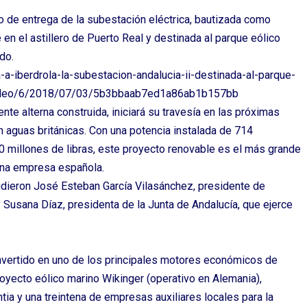
cto de entrega de la subestación eléctrica, bautizada como
 en el astillero de Puerto Real y destinada al parque eólico
do.
-iberdrola-la-subestacion-andalucia-ii-destinada-al-parque-
o/video/6/2018/07/03/5b3bbaab7ed1a86ab1b157bb
ente alterna construida, iniciará su travesía en las próximas
n aguas británicas. Con una potencia instalada de 714
 millones de libras, este proyecto renovable es el más grande
una empresa española.
cudieron José Esteban García Vilasánchez, presidente de
y Susana Díaz, presidenta de la Junta de Andalucía, que ejerce
onvertido en uno de los principales motores económicos de
yecto eólico marino Wikinger (operativo en Alemania),
tia y una treintena de empresas auxiliares locales para la