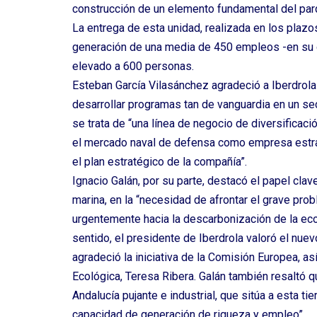
construcción de un elemento fundamental del parq
La entrega de esta unidad, realizada en los plazo
generación de una media de 450 empleos -en su g
elevado a 600 personas.
Esteban García Vilasánchez agradeció a Iberdrola
desarrollar programas tan de vanguardia en un se
se trata de “una línea de negocio de diversificaci
el mercado naval de defensa como empresa estraté
el plan estratégico de la compañía”.
Ignacio Galán, por su parte, destacó el papel clav
marina, en la “necesidad de afrontar el grave pro
urgentemente hacia la descarbonización de la eco
sentido, el presidente de Iberdrola valoró el nue
agradeció la iniciativa de la Comisión Europea, as
Ecológica, Teresa Ribera. Galán también resaltó qu
Andalucía pujante e industrial, que sitúa a esta t
capacidad de generación de riqueza y empleo”.