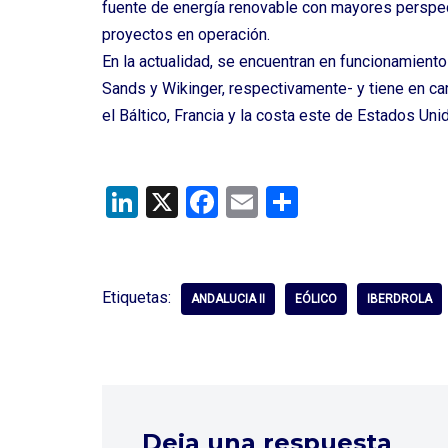
fuente de energía renovable con mayores perspect
proyectos en operación.
En la actualidad, se encuentran en funcionamiento
Sands y Wikinger, respectivamente- y tiene en c
el Báltico, Francia y la costa este de Estados Uni
Li
X
F
E
C
n
a
m
o
ke
ce
ail
m
dI
b
p
Etiquetas:
ANDALUCIA II
EÓLICO
IBERDROLA
n
o
ar
o
tir
k
Deja una respuesta