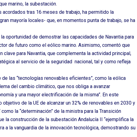
ue marino, la subestación.
s acordados tras 16 meses de trabajo, ha permitido la
ran mayoría locales- que, en momentos punta de trabajo, se ha
 la oportunidad de demostrar las capacidades de Navantia para
ctor de futuro como el eólico marino. Asimismo, comentó que
ón clave para Navantia, que complementa la actividad principal,
gica al servicio de la seguridad nacional, tal y como refleja
e de las “tecnologías renovables eficientes”, como la eólica
blema del cambio climático, que nos obliga a avanzar
nomía y una mayor electrificación de la misma”. En este
vo objetivo de la UE de alcanzar un 32% de renovables en 2030 y
í como la “determinación” de la ministra para la Transición
e la construcción de la subestación Andalucía II “ejemplifica la
ierra a la vanguardia de la innovación tecnológica, demostrando su