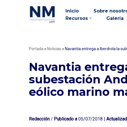
Inicio
Sobre nosotr
Saltar
Recursos
Galería
al
contenido
Portada
»
Noticias
»
Navantia entrega a Iberdrola la su
Navantia entrega
subestación Anda
eólico marino m
Redacción
/
Publicado a
05/07/2018 |
Actualizad