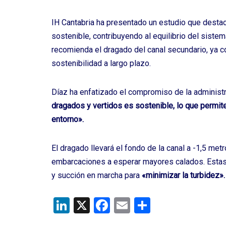
IH Cantabria ha presentado un estudio que destac
sostenible, contribuyendo al equilibrio del sist
recomienda el dragado del canal secundario, ya c
sostenibilidad a largo plazo.
Díaz ha enfatizado el compromiso de la administra
dragados y vertidos es sostenible, lo que permite 
entorno».
El dragado llevará el fondo de la canal a -1,5 me
embarcaciones a esperar mayores calados. Estas 
y succión en marcha para
«minimizar la turbidez».
Li
X
F
E
C
n
a
m
o