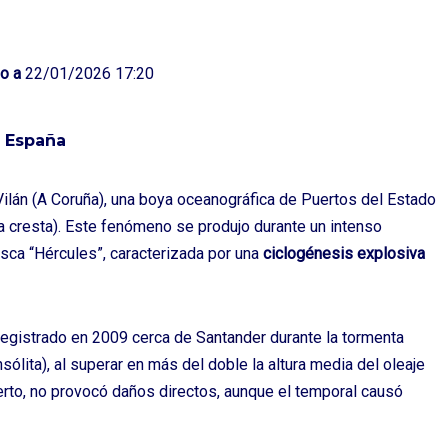
o a
22/01/2026 17:20
n España
ilán
(A Coruña), una boya oceanográfica de Puertos del Estado
 a cresta). Este fenómeno se produjo durante un intenso
asca “Hércules”, caracterizada por una
ciclogénesis explosiva
 registrado en 2009 cerca de
Santander
durante la tormenta
nsólita), al superar en más del doble la altura media del oleaje
bierto, no provocó daños directos, aunque el temporal causó