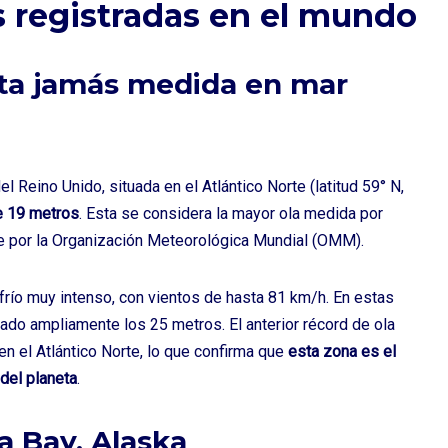
s registradas en el mundo
Las noticias más destacadas
del sector marítimo, directas
lta jamás medida en mar
a tu email cada semana.
l Reino Unido, situada en el Atlántico Norte (latitud 59° N,
de 19 metros
. Esta se considera la mayor ola medida por
te por la Organización Meteorológica Mundial (OMM).
frío muy intenso, con vientos de hasta 81 km/h. En estas
¡No hacemos spam! Lee nuestra
política de privacidad
para obtener más información.
rado ampliamente los 25 metros. El anterior récord de ola
en el Atlántico Norte, lo que confirma que
esta zona es el
del planeta
.
a Bay, Alaska