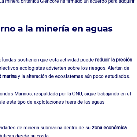
 La minera británica Glencore ha firmado un acuerdo para adquirir
rno a la minería en aguas
rofundas sostienen que esta actividad puede
reducir la presión
lectivos ecologistas advierten sobre los riesgos. Alertan de
d marina
y la alteración de ecosistemas aún poco estudiados.
 Fondos Marinos, respaldada por la ONU, sigue trabajando en el
ule este tipo de explotaciones fuera de las aguas
ividades de minería submarina dentro de su
zona económica
náuticas desde su costa.