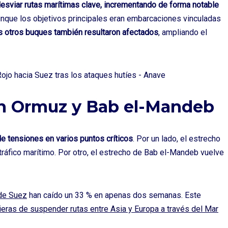
del sector marítimo, directas
desviar rutas marítimas clave, incrementando de forma notable
a tu email cada semana.
nque los objetivos principales eran embarcaciones vinculadas
s otros buques también resultaron afectados
, ampliando el
en Ormuz y Bab el-Mandeb
¡No hacemos spam! Lee nuestra
política de privacidad
para obtener más información.
de tensiones en varios puntos críticos
. Por un lado, el estrecho
 tráfico marítimo. Por otro, el estrecho de Bab el-Mandeb vuelve
 de Suez
han caído un 33 % en apenas dos semanas. Este
eras de suspender rutas entre Asia y Europa a través del Mar