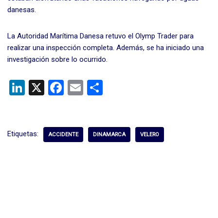
danesas.
La Autoridad Marítima Danesa retuvo el Olymp Trader para
realizar una inspección completa. Además, se ha iniciado una
investigación sobre lo ocurrido.
Li
X
F
E
C
n
a
m
o
ke
ce
ail
m
dI
b
p
Etiquetas:
ACCIDENTE
DINAMARCA
VELERO
n
o
ar
o
tir
k