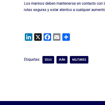
Los marinos deben mantenerse en contacto con la 
rutas seguras y estar atentos a cualquier aumento 
Li
X
F
E
C
n
a
m
o
ke
ce
ail
m
dI
b
p
Etiquetas:
EEUU
IRÁN
MILITARES
n
o
ar
o
tir
k