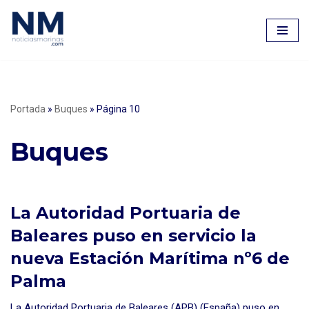
Saltar
al
contenido
Portada
»
Buques
»
Página 10
Buques
La Autoridad Portuaria de
Baleares puso en servicio la
nueva Estación Marítima nº6 de
Palma
La Autoridad Portuaria de Baleares (APB) (España) puso en