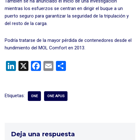
También se ha anunciado el inicio de una investigación
mientras los esfuerzos se centran en dirigir el buque a un
puerto seguro para garantizar la seguridad de la tripulación y
del resto de la carga.
Podría tratarse de la mayor pérdida de contenedores desde el
hundimiento del MOL Comfort en 2013.
Li
X
F
E
C
n
a
m
o
ke
ce
ail
m
dI
b
p
Etiquetas:
ONE
ONE APUS
n
o
ar
o
tir
k
Deja una respuesta