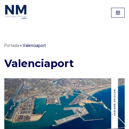
Saltar
al
contenido
Portada
»
Valenciaport
Valenciaport