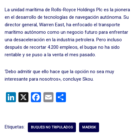
La unidad marítima de Rolls-Royce Holdings Plc es la pionera
en el desarrollo de tecnologías de navegación autónoma. Su
director general, Warren East, ha enfocado el transporte
marítimo autónomo como un negocio futuro para enfrentar
una desaceleración en la industria petrolera. Pero incluso
después de recortar 4.200 empleos, el buque no ha sido
rentable y se puso a la venta el mes pasado.
‘Debo admitir que ello hace que la opción no sea muy
interesante para nosotros», concluye Skou.
Li
X
F
E
C
n
a
m
o
ke
ce
ail
m
dI
b
p
Etiquetas:
BUQUES NO TRIPULADOS
MAERSK
n
o
ar