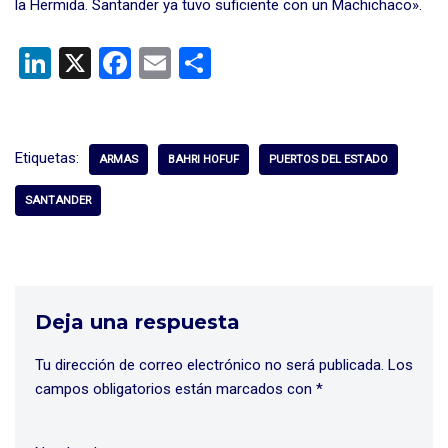
la Hermida. Santander ya tuvo suficiente con un Machichaco».
Li
X
F
E
C
n
a
m
o
ke
ce
ail
m
dI
b
p
Etiquetas:
ARMAS
BAHRI HOFUF
PUERTOS DEL ESTADO
n
o
ar
SANTANDER
o
tir
k
Deja una respuesta
Tu dirección de correo electrónico no será publicada.
Los
campos obligatorios están marcados con
*