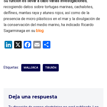
Su función es llevar a cabo varias investigaciones
,
recogiendo datos sobre tortugas marinas, cachalotes,
delfines, mantas raya y atunes rojos; así como de la
presencia de micro plásticos en el mar y la divulgación de
la conservación del medio marino, ha indicado Ricardo
Sagarminaga en su
blog
.
Li
X
F
E
C
n
a
m
o
ke
ce
ail
m
dI
b
p
Etiquetas:
MALLORCA
TIBURÓN
n
o
ar
o
tir
k
Deja una respuesta